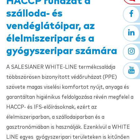
HACCP ruházat a
szálloda- és
vendéglátóipar, az
élelmiszeripar és a
gyógyszeripar számára
A
SALESIANER
WHITE-LINE termékcsaládja
többszörösen bizonyított védőruházat (PPE)
szövete magas viselési komfortot nyújt, anyaga és
garantáltan higiénikus feldolgozása révén megfelel a
HACCP- és IFS-előírásoknak, ezért az
élelmiszeriparban, a szállodaiparban és a
gasztronómiában is használják. Ezenkívül a WHITE
LINE egyes gyógyszeripari területeken is kitűnően